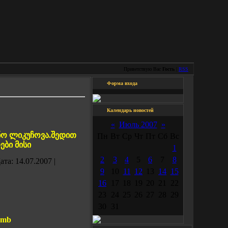
Приветствую Вас
Гость
|
RSS
Форма входа
Календарь новостей
«
Июль 2007
»
ინო ლიკუჩოვა.შედით
Пн
Вт
Ср
Чт
Пт
Сб
Вс
ები მისი
1
2
3
4
5
6
7
8
ата:
14.07.2007
|
9
10
11
12
13
14
15
16
17
18
19
20
21
22
23
24
25
26
27
28
29
30
31
1mb