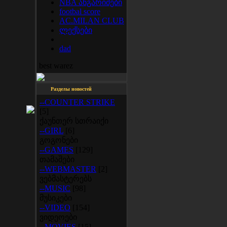
NBA ანგარიშები
footbal score
AC.MILAN CLUB
ლექსები
dad
best warez
Разделы новостей
--COUNTER STRIKE
[5]
ქაუნთერ სთრაიქი
--GIRL
[6]
გოგონები
--GAMES
[129]
თამაშები
--WEBMASTER
[2]
ვებმასტერებს
--MUSIC
[98]
მუსიკები
--VIDEO
[154]
ვიდეოები
--MOVIES
[15]