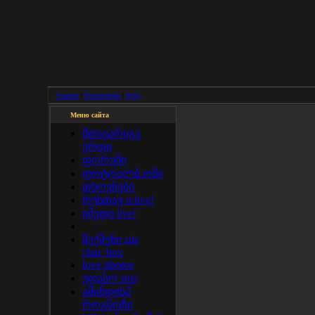
Главная
|
Регистрация
|
Вход
Меню сайта
მთავარიგვ
ერდი
ფორუმი
ფოტოალბ ომი
თხოვნები
რუსთავ ი live!
იმედი live!
შექმენი site
chat_box
love photos
უფასო sms
ამინდისპ
როგნოზი