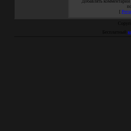
Добавлять комментарии 
п
[
Реги
Copyr
Бесплатный
к