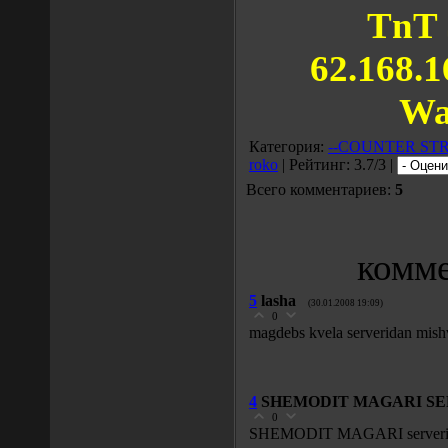
TnT
62.168.1
Wa
Категория:
--COUNTER ST
roko
| Рейтинг: 3.7/3 |
Всего комментариев:
5
комме
5
lasha
(30.01.2008 19:09)
0
magdebs kvela serveridan mish
4
SHEMODIT MAGARI SERV
0
SHEMODIT MAGARI serveria (