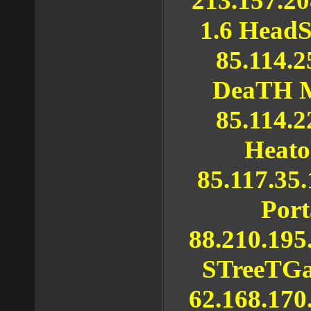
213.157.20
1.6 Head
85.114.2
DeaTH M
85.114.2
Heato
85.117.35
Port
88.210.195
STreeTGa
62.168.170