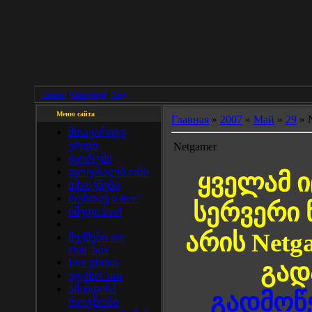
Главная
|
Регистрация
|
Вход
Меню сайта
Главная
»
2007
»
Май
»
29
» 
მთავარიგვ
ერდი
Netgamer
ფორუმი
ფოტოალბ ომი
ყველამ ი
თხოვნები
რუსთავ ი live!
სერვერი 
იმედი live!
არის Netg
შექმენი site
chat_box
love photos
გად
უფასო sms
ამინდისპ
გადმოწ
როგნოზი