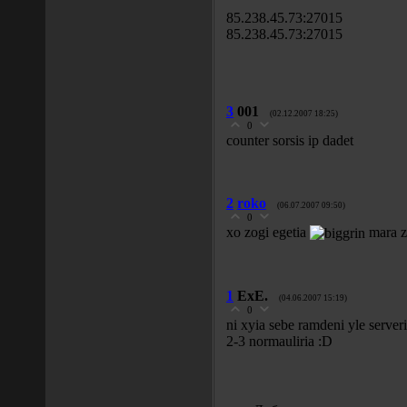
85.238.45.73:27015
85.238.45.73:27015
3
001
(02.12.2007 18:25)
0
counter sorsis ip dadet
2
roko
(06.07.2007 09:50)
0
xo zogi egetia
mara z
1
ExE.
(04.06.2007 15:19)
0
ni xyia sebe ramdeni yle serveri
2-3 normauliria :D