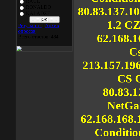
RAUL
RONALDO
80.83.137.1
KALADZE
1.2 C
Результаты
|
Архив
опросов
62.168.1
Всего ответов:
484
Cs
213.157.19
CS 
80.83.1
NetGa
62.168.168.
Conditio