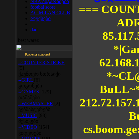
NBA ანგარიშები
=== COUN
footbal score
AC.MILAN CLUB
ლექსები
ADR
dad
85.117.
best warez
*|Ga
Разделы новостей
62.168.
--COUNTER STRIKE
[5]
*~CL
ქაუნთერ სთრაიქი
--GIRL
[6]
BuLL~
გოგონები
--GAMES
[129]
თამაშები
212.72.157.
--WEBMASTER
[2]
ვებმასტერებს
B
--MUSIC
[98]
მუსიკები
cs.boom.ge
--VIDEO
[154]
ვიდეოები
--MOVIES
[15]