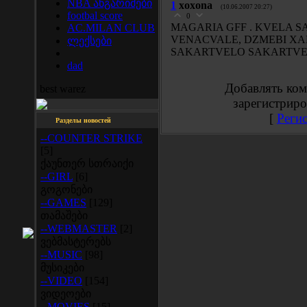
NBA ანგარიშები
1
xoxona
(10.06.2007 20:27)
footbal score
0
MAGARIA GFF . KVELA 
AC.MILAN CLUB
VENACVALE, DZMEBI XAR
ლექსები
SAKARTVELO SAKARTVE
dad
Добавлять ком
best warez
зарегистриро
[
Реги
Разделы новостей
--COUNTER STRIKE
[5]
ქაუნთერ სთრაიქი
--GIRL
[6]
გოგონები
--GAMES
[129]
თამაშები
--WEBMASTER
[2]
ვებმასტერებს
--MUSIC
[98]
მუსიკები
--VIDEO
[154]
ვიდეოები
--MOVIES
[15]