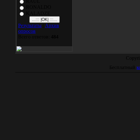
RAUL
RONALDO
KALADZE
Результаты
|
Архив
опросов
Всего ответов:
484
Copyr
Бесплатный
к