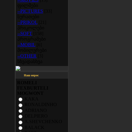
ფილმები
--PICTURES
[33]
სურათები
--PRIKOL
[21]
პრიკოლები
--SOFT
[158]
პროგრამები
--MOBIL
[6]
მობილურები
--OTHER
[3]
სხვადასხვა
Наш опрос
ROMELI
FEXBURTELI
MOGWONT
KAKA
RONALDINHO
ADRIANO
DELPIERO
A.SHEVCHENKO
BALACK