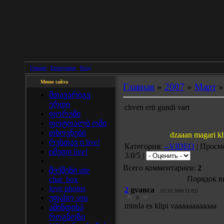
Главная
|
Регистрация
|
Вход
Меню сайта
Главная
»
2007
»
Март
»
მთავარიგვ
ერდი
chven erti gundi vart
ფორუმი
ფოტოალბ ომი
თხოვნები
dzaaan magari kl
რუსთავ ი live!
Категория:
--VIDEO
| Просмо
იმედი live!
3.0/5 |
Всего комментариев:
2
შექმენი site
Порядок в
chat_box
love photos
2
gvanca
(12.01.2008 11:02)
უფასო sms
0
minda es klipi vaaaaaaaaaaaa
ამინდისპ
როგნოზი